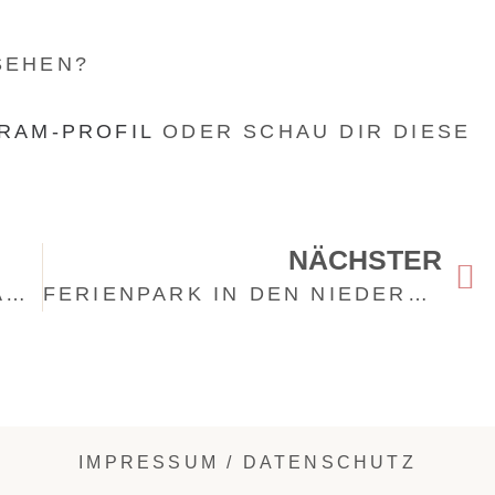
SEHEN?
RAM-PROFIL
ODER SCHAU DIR DIESE
NÄCHSTER
WARUM ÜBERNEHMEN MAMAS SO VIEL VERANTWORTUNG?
FERIENPARK IN DEN NIEDERLANDEN – UNSER TIPPS FÜR EUREN NÄCHSTEN URLAUB
IMPRESSUM / DATENSCHUTZ