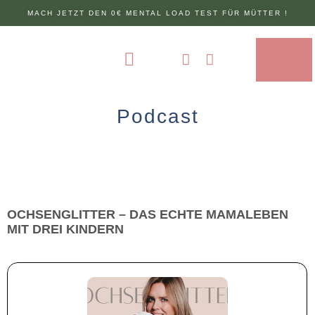
MACH JETZT DEN 0€ MENTAL LOAD TEST FÜR MÜTTER !
€
0.00
ÜBER MICH
0
Podcast
OCHSENGLITTER – DAS ECHTE MAMALEBEN
MIT DREI KINDERN