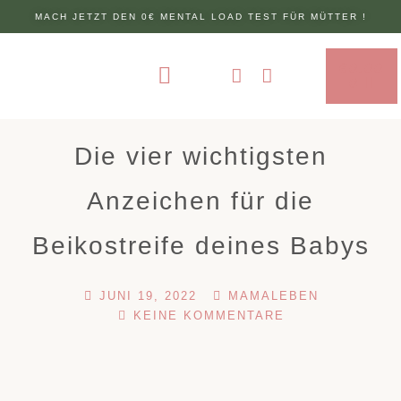
MACH JETZT DEN 0€ MENTAL LOAD TEST FÜR MÜTTER !
€
0.00
ÜBER MICH
0
Die vier wichtigsten
Anzeichen für die
Beikostreife deines Babys
JUNI 19, 2022
MAMALEBEN
KEINE KOMMENTARE