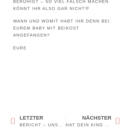
BERUHIGT – SO VIEL FALSCH MACHEN
KÖNNT IHR ALSO GAR NICHT💛
WANN UND WOMIT HABT IHR DENN BEI
EUREM BABY MIT BEIKOST
ANGEFANGEN?
EURE
LETZTER
NÄCHSTER
BERICHT – UNSER KURZURLAUB IM CENTER PARCS NORDSEEKÜSTE IN TOSSENS
HAT DEIN KIND DURCHFALL? DIE MORO-SUPPE IST EIN GUTES HAUSMITTEL GEGEN DURCHFALL