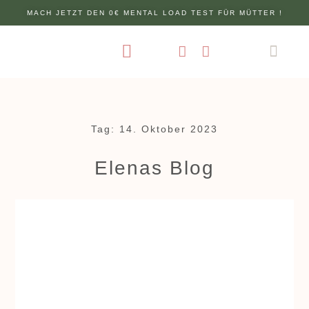
MACH JETZT DEN 0€ MENTAL LOAD TEST FÜR MÜTTER !
ÜBER MICH
Tag: 14. Oktober 2023
Elenas Blog