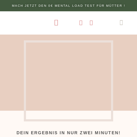
MACH JETZT DEN 0€ MENTAL LOAD TEST FÜR MÜTTER !
ÜBER MICH
DEIN ERGEBNIS IN NUR ZWEI MINUTEN!