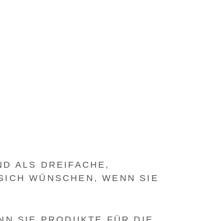
D ALS DREIFACHE,
ICH WÜNSCHEN, WENN SIE M
 SIE PRODUKTE FÜR DIE F