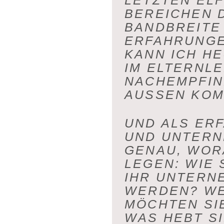
LETZTEN EL
BEREICHEN
BANDBREITE
ERFAHRUNGE
KANN ICH HE
IM ELTERNL
NACHEMPFIN
AUSSEN KOM
UND ALS ER
UND
UNTERNE
ENAU, WORAU
EGEN: WIE S
HR UNTERNE
ERDEN? WEL
ÖCHTEN SIE
AS HEBT SIE