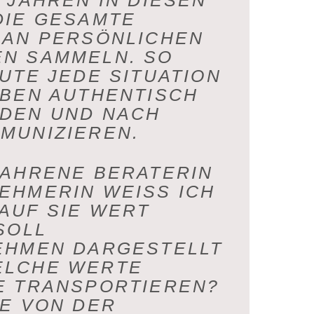
F JAHREN
IN DIESEN
DIE GESAMTE
 AN PERSÖNLICHEN
N SAMMELN. SO
UTE JEDE SITUATION
EBEN AUTHENTISCH
DEN UND NACH
MUNIZIEREN.
FAHRENE
BERATERIN
HMERIN WEISS ICH G
F SIE WERT L
OLL I
HMEN DARGESTELLT W
CHE WERTE M
 TRANSPORTIEREN? W
 VON DER K